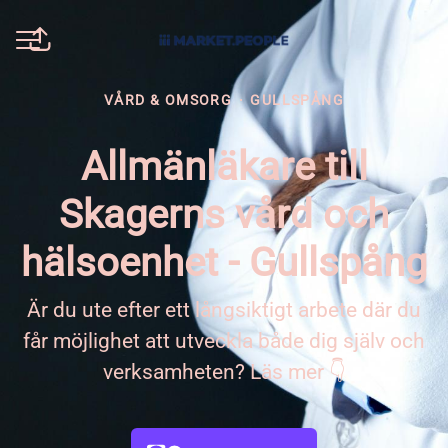
Dela sidan
KARRIÄRMENY
VÅRD & OMSORG
·
GULLSPÅNG
Allmänläkare till
Skagerns vård och
hälsoenhet - Gullspång
Är du ute efter ett långsiktigt arbete där du
får möjlighet att utveckla både dig själv och
verksamheten? Läs mer 👇