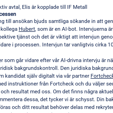
ktiv avtal, Elis är kopplade till IF Metall
ocessen
ing till ansökan bjuds samtliga sökande in att g
 kollega
Hubert
, som är en AI-bot. Intervjuerna 
pektive tjänst och det är viktigt att intervjun gen
re i processen. Intervjun tar vanligtvis cirka 1
r som går vidare efter vår AI-drivna intervju är nä
ridisk bakgrundskontroll. Den juridiska bakgrun
kandidat själv digitalt via vår partner
Fortchec
 med instruktioner från Fortcheck och du väljer s
ta och resultat med oss. Om det finns några aktue
mmentera dessa, det tycker vi är schysst. Din b
ras och ditt resultat behöver delas med rekryte