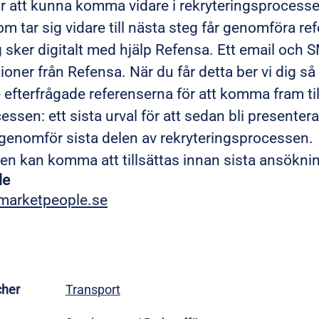
r att kunna komma vidare i rekryteringsprocesse
m tar sig vidare till nästa steg får genomföra r
sker digitalt med hjälp Refensa. Ett email och SM
ioner från Refensa. När du får detta ber vi dig så
e efterfrågade referenserna för att komma fram till
essen: ett sista urval för att sedan bli presenter
 genomför sista delen av rekryteringsprocessen.
ten kan komma att tillsättas innan sista ansökni
le
arketpeople.se
cher
Transport