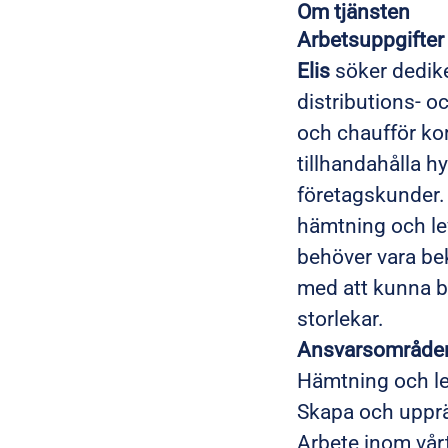
Om tjänsten
Arbetsuppgifte
Elis
söker dedike
distributions- 
och chaufför kom
tillhandahålla h
företagskunder. D
hämtning och lev
behöver vara be
med att kunna b
storlekar.
Ansvarsområden
Hämtning och le
Skapa och upprä
Arbete inom vårt