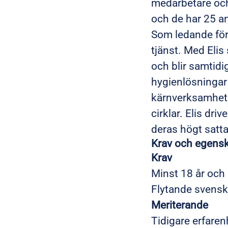
medarbetare och
och de har 25 an
Som ledande före
tjänst. Med Elis
och blir samtidig
hygienlösningar 
kärnverksamhet.
cirklar. Elis d
deras högt satta
Krav och egens
Krav
Minst 18 år och 
Flytande svenska 
Meriterande
Tidigare erfaren