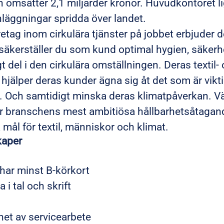
 omsätter 2,1 miljarder kronor. Huvudkontoret l
läggningar spridda över landet.
tag inom cirkulära tjänster på jobbet erbjuder d
 säkerställer du som kund optimal hygien, säker
t del i den cirkulära omställningen. Deras textil-
hjälper deras kunder ägna sig åt det som är vikti
 Och samtidigt minska deras klimatpåverkan. Vä
river branschens mest ambitiösa hållbarhetsåtag
 mål för textil, människor och klimat.
kaper
har minst B-körkort
i tal och skrift
het av servicearbete