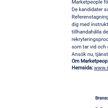
Marketpeople fö
De kandidater so
Referenstagning 
dig med instrukt
tillhandahålla d
rekryteringsproc
som tar vid och
Ansök nu, tjäns
Om Marketpeop
Hemsida:
www.m
Brans