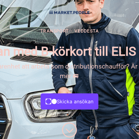
TRANSPORT
·
VEDDESTA
 med B-körkort till ELIS 
farenhet att arbeta som distributionschaufför? Är
mer 🚐
Skicka ansökan