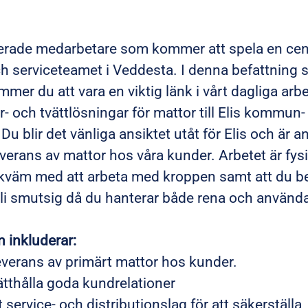
r
rade medarbetare som kommer att spela en centra
och serviceteamet i Veddesta. I denna befattnin
mer du att vara en viktig länk i vårt dagliga arb
yr- och tvättlösningar för mattor till Elis kommun
u blir det vänliga ansiktet utåt för Elis och är a
erans av mattor hos våra kunder. Arbetet är fys
kväm med att arbeta med kroppen samt att du be
li smutsig då du hanterar både rena och använda 
 inkluderar:
verans av primärt mattor hos kunder.
tthålla goda kundrelationer
 service- och distributionslag för att säkerställa