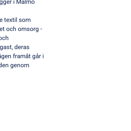
igger i Malmö
e textil som
het och omsorg -
 och
gast, deras
gen framåt går i
anden genom