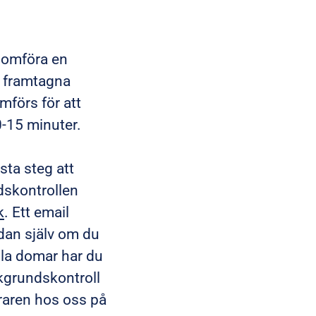
enomföra en
är framtagna
omförs för att
0-15 minuter.
sta steg att
dskontrollen
k
. Ett email
edan själv om du
lla domar har du
akgrundskontroll
raren hos oss på