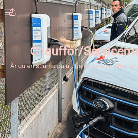
Dela sidan
KARRIÄRMENY
Chaufför/Serviceman
Är du en stjärna på att ge service och har er