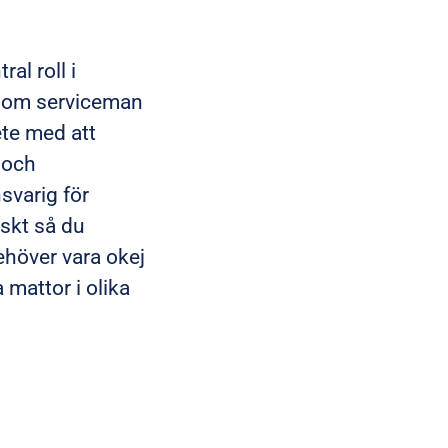
l roll i
g som serviceman
ete med att
- och
nsvarig för
iskt så du
höver vara okej
mattor i olika