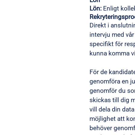
Lön:
Enligt kolle
Rekryteringspr
Direkt i anslutn
intervju med vår
specifikt för res
kunna komma vida
För de kandidate
genomföra en ju
genomför du som 
skickas till dig
vill dela din da
möjlighet att ko
behöver genomfö