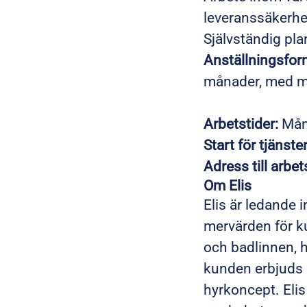
leveranssäkerhe
Självständig pl
Anställningsfor
månader, med möjl
Arbetstider:
Månd
Start för tjänste
Adress till arbet
Om Elis
Elis är ledande 
mervärden för k
och badlinnen, h
kunden erbjuds d
hyrkoncept. Elis