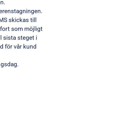
n.
eferenstagningen.
S skickas till
 fort som möjligt
 sista steget i
ad för vår kund
ngsdag.