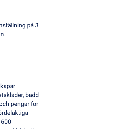
nställning på 3
on.
skapar
tskläder, bädd-
 och pengar för
ördelaktiga
 1600