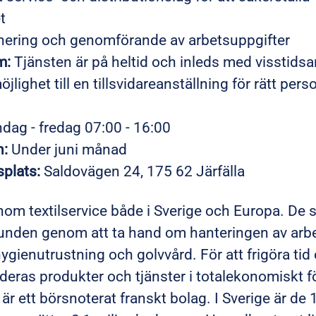
t
anering och genomförande av arbetsuppgifter
m:
Tjänsten är på heltid och inleds med visstidsa
ighet till en tillsvidareanställning för rätt pers
ag - fredag 07:00 - 16:00
n:
Under juni månad
splats:
Saldovägen 24, 175 62 Järfälla
inom textilservice både i Sverige och Europa. De 
unden genom att ta hand om hanteringen av arbe
ygienutrustning och golvvård. För att frigöra tid
eras produkter och tjänster i totalekonomiskt f
 är ett börsnoterat franskt bolag. I Sverige är de