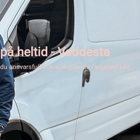
på heltid - Veddesta
 du ansvarsfull och självgående i arbetet? Läs