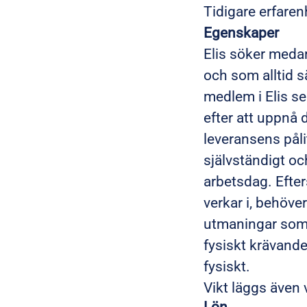
Tidigare erfare
Egenskaper
Elis söker medar
och som alltid s
medlem i Elis ser
efter att uppnå
leveransens påli
självständigt oc
arbetsdag. Efter
verkar i, behöve
utmaningar som 
fysiskt krävande,
fysiskt.
Vikt läggs även 
Lön