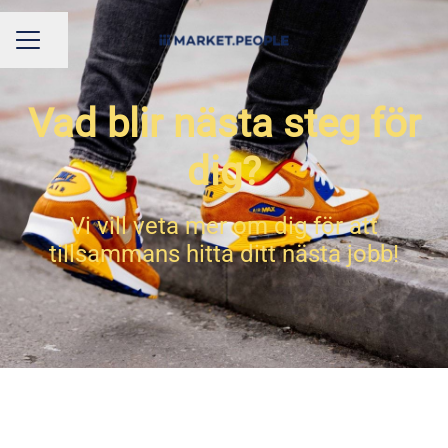
Dela sidan
KARRIÄRMENY
Vad blir nästa steg för
dig?
Vi vill veta mer om dig för att
tillsammans hitta ditt nästa jobb!